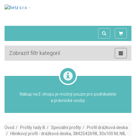
Zobrazit filtr kategorií
Nákup na E-shopu je možný pouze pro podnikatele
a právnické osoby.
Úvod
Profily řady B
Speciální profily
Profil drážková deska
Hliníkový profil - drážková deska, 3842542698, 30x100 M; N8,