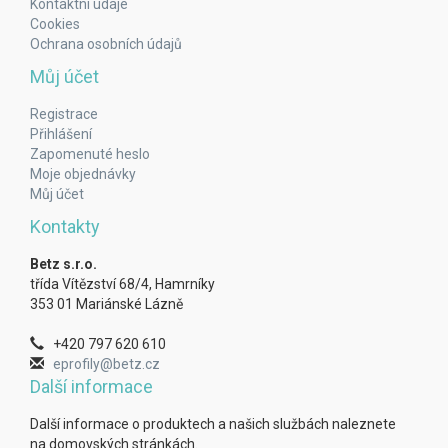
Kontaktní údaje
Cookies
Ochrana osobních údajů
Můj účet
Registrace
Přihlášení
Zapomenuté heslo
Moje objednávky
Můj účet
Kontakty
Betz s.r.o.
třída Vítězství 68/4, Hamrníky
353 01 Mariánské Lázně
+420 797 620 610
eprofily@betz.cz
Další informace
Další informace o produktech a našich službách naleznete
na domovských stránkách.