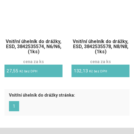
Vnitřní úhelník do drážky,
Vnitřní úhelník do drážky,
ESD, 3842535574, N6/N6,
ESD, 3842535578, N8/N8,
(1ks)
(1ks)
cena za ks
cena za ks
27,55
132,13
Kč bez DPH
Kč bez DPH
Vnitřní úhelník do drážky stránka:
(aktuální)
1