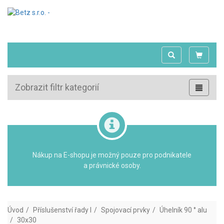
Zobrazit filtr kategorií
Nákup na E-shopu je možný pouze pro podnikatele
a právnické osoby.
Úvod
Příslušenství řady I
Spojovací prvky
Úhelník 90 ° alu
30x30