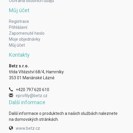
Ochrana osobních údajů
Můj účet
Registrace
Přihlášení
Zapomenuté heslo
Moje objednávky
Můj účet
Kontakty
Betz s.r.o.
třída Vítězství 68/4, Hamrníky
353 01 Mariánské Lázně
+420 797 620 610
eprofily@betz.cz
Další informace
Další informace o produktech a našich službách naleznete
na domovských stránkách.
www.betz.cz