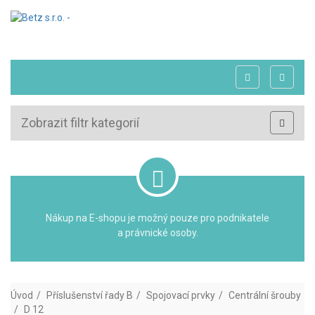
Zobrazit filtr kategorií
Nákup na E-shopu je možný pouze pro podnikatele
a právnické osoby.
Úvod
Příslušenství řady B
Spojovací prvky
Centrální šrouby
D 12