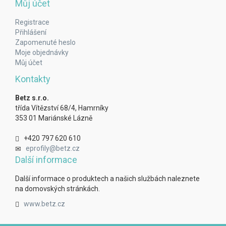
Můj účet
Registrace
Přihlášení
Zapomenuté heslo
Moje objednávky
Můj účet
Kontakty
Betz s.r.o.
třída Vítězství 68/4, Hamrníky
353 01 Mariánské Lázně
+420 797 620 610
eprofily@betz.cz
Další informace
Další informace o produktech a našich službách naleznete
na domovských stránkách.
www.betz.cz