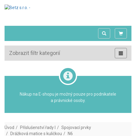
Zobrazit filtr kategorií
Nákup na E-shopu je možný pouze pro podnikatele
a právnické osoby.
Úvod
Příslušenství řady I
Spojovací prvky
Drážková matice s kuličkou
N6