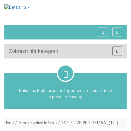
Zobrazit filtr kategorií
Nákup na E-shopu je možný pouze pro podnikatele
a právnické osoby.
Úvod
Franke valivá ložiska
LVE
LVE-200, 97115A , (1ks)