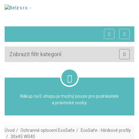
Zobrazit filtr kategorií
Nákup na E-shopu je možný pouze pro podnikatele
a právnické osoby.
Úvod
Ochranné oplocení EcoSafe
EcoSafe - hliníkové profily
30x45 WG40