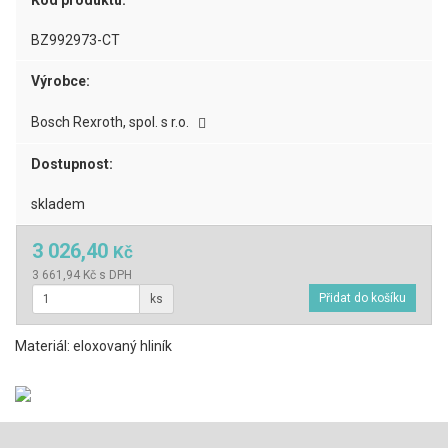
Kód produktu:
BZ992973-CT
Výrobce:
Bosch Rexroth, spol. s r.o.
Dostupnost:
skladem
3 026,40
Kč
3 661,94 Kč s DPH
ks
Materiál: eloxovaný hliník