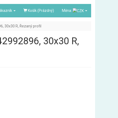
ákazník
Košík (Prázdný)
Měna:
96, 30x30 R, Řezaný profil
3842992896, 30x30 R,