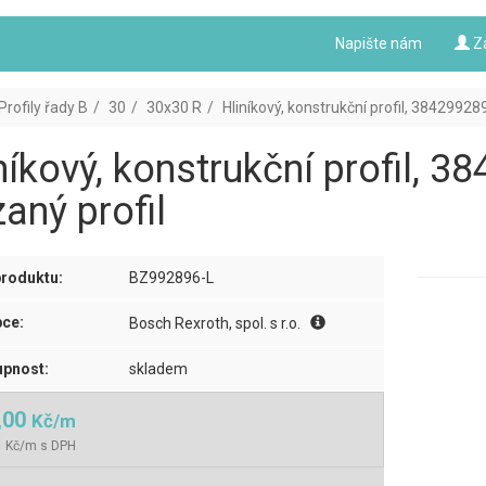
Napište nám
Z
Profily řady B
30
30x30 R
Hliníkový, konstrukční profil, 38429928
níkový, konstrukční profil, 
aný profil
roduktu:
BZ992896-L
ce:
Bosch Rexroth, spol. s r.o.
pnost:
skladem
,00
Kč/m
1 Kč/m s DPH