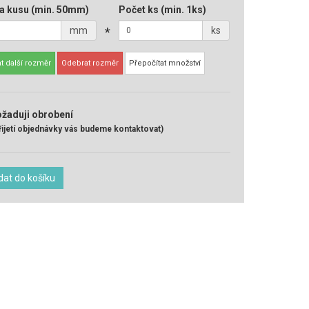
a kusu
(min. 50mm)
Počet ks
(min. 1ks)
mm
*
ks
t další rozměr
Odebrat rozměr
Přepočítat množství
žaduji obrobení
řijetí objednávky vás budeme kontaktovat)
dat do košíku