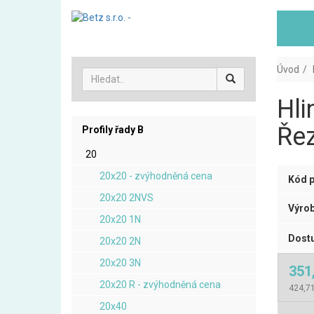
Úvod
Hli
Řez
Profily řady B
20
20x20 - zvýhodněná cena
Kód p
20x20 2NVS
Výrob
20x20 1N
Dostu
20x20 2N
20x20 3N
351
20x20 R - zvýhodněná cena
424,7
20x40