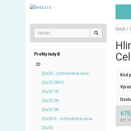
Úvod
Hli
Cel
Profily řady B
20
20x20 - zvýhodněná cena
Kód p
20x20 2NVS
Výrob
20x20 1N
Dostu
20x20 2N
20x20 3N
678
20x20 R - zvýhodněná cena
821,11
20x40