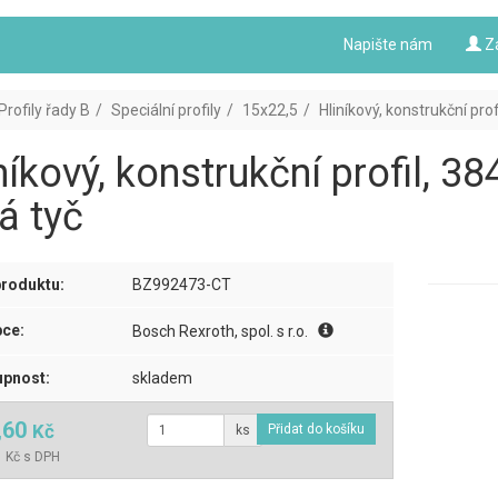
Napište nám
Z
Profily řady B
Speciální profily
15x22,5
Hliníkový, konstrukční pro
níkový, konstrukční profil, 3
á tyč
roduktu:
BZ992473-CT
ce:
Bosch Rexroth, spol. s r.o.
pnost:
skladem
,60
Kč
ks
 Kč s DPH