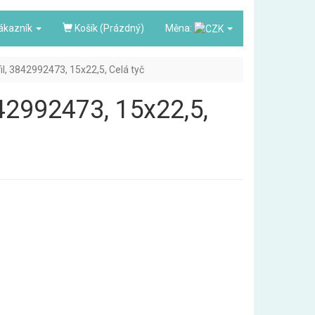
ákazník
Košík (Prázdný)
Měna:
fil, 3842992473, 15x22,5, Celá tyč
842992473, 15x22,5,