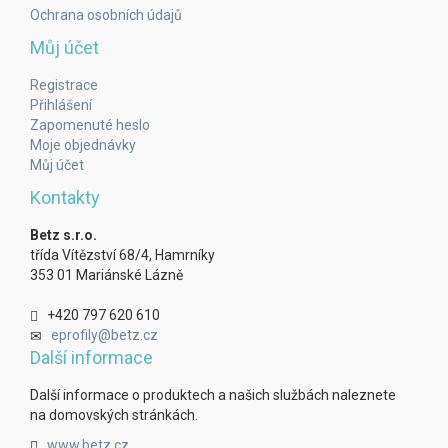
Ochrana osobních údajů
Můj účet
Registrace
Přihlášení
Zapomenuté heslo
Moje objednávky
Můj účet
Kontakty
Betz s.r.o.
třída Vítězství 68/4, Hamrníky
353 01 Mariánské Lázně
+420 797 620 610
eprofily@betz.cz
Další informace
Další informace o produktech a našich službách naleznete
na domovských stránkách.
www.betz.cz