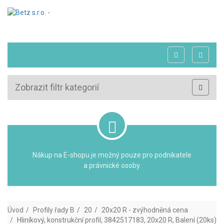
Zobrazit filtr kategorií
Nákup na E-shopu je možný pouze pro podnikatele
a právnické osoby.
Úvod
Profily řady B
20
20x20 R - zvýhodněná cena
Hliníkový, konstrukční profil, 3842517183, 20x20 R, Balení (20ks)