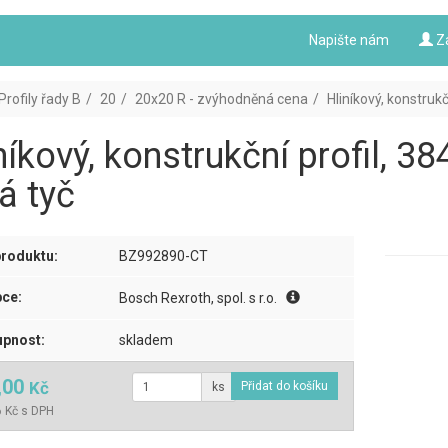
Napište nám
Z
Profily řady B
20
20x20 R - zvýhodněná cena
Hliníkový, konstruk
níkový, konstrukční profil, 
á tyč
roduktu:
BZ992890-CT
ce:
Bosch Rexroth, spol. s r.o.
pnost:
skladem
,00
Kč
ks
 Kč s DPH