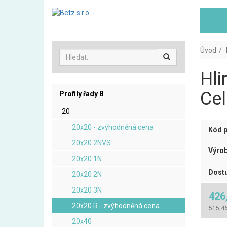
Úvod
Hli
Cel
Profily řady B
20
20x20 - zvýhodněná cena
Kód p
20x20 2NVS
Výrob
20x20 1N
Dostu
20x20 2N
20x20 3N
426
20x20 R - zvýhodněná cena
515,46
20x40