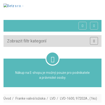
Zobrazit filtr kategorií
Nákup na E-shopu je možný pouze pro podnikatele
a právnické osoby.
Úvod
Franke valivá ložiska
LVD
LVD-1600, 97202A , (1ks)