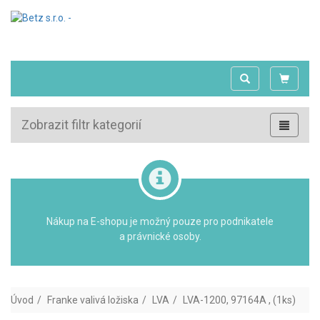
Zobrazit filtr kategorií
Nákup na E-shopu je možný pouze pro podnikatele
a právnické osoby.
Úvod
Franke valivá ložiska
LVA
LVA-1200, 97164A , (1ks)