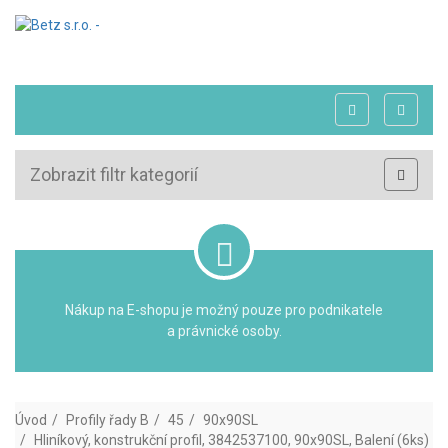
Zobrazit filtr kategorií
Nákup na E-shopu je možný pouze pro podnikatele
a právnické osoby.
Úvod
Profily řady B
45
90x90SL
Hliníkový, konstrukční profil, 3842537100, 90x90SL, Balení (6ks)