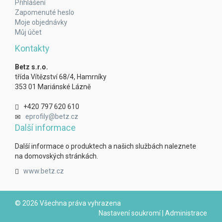
Přihlášení
Zapomenuté heslo
Moje objednávky
Můj účet
Kontakty
Betz s.r.o.
třída Vítězství 68/4, Hamrníky
353 01 Mariánské Lázně
+420 797 620 610
eprofily@betz.cz
Další informace
Další informace o produktech a našich službách naleznete
na domovských stránkách.
www.betz.cz
© 2026 Všechna práva vyhrazena
Nastavení soukromí
|
Administrace