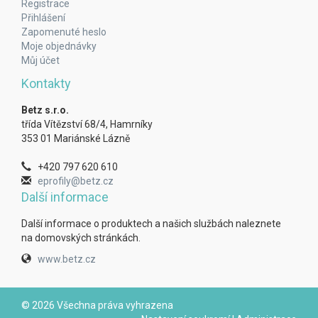
Registrace
Přihlášení
Zapomenuté heslo
Moje objednávky
Můj účet
Kontakty
Betz s.r.o.
třída Vítězství 68/4, Hamrníky
353 01 Mariánské Lázně
+420 797 620 610
eprofily@betz.cz
Další informace
Další informace o produktech a našich službách naleznete
na domovských stránkách.
www.betz.cz
© 2026 Všechna práva vyhrazena