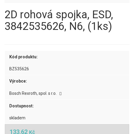
2D rohová spojka, ESD,
3842535626, N6, (1ks)
Kód produktu:
BZ535626
Výrobce:
Bosch Rexroth, spol. s r.o.
Dostupnost:
skladem
133,62
Kč