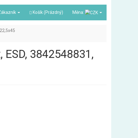
ákazník
Košík (Prázdný)
Měna:
22,5x45
t, ESD, 3842548831,