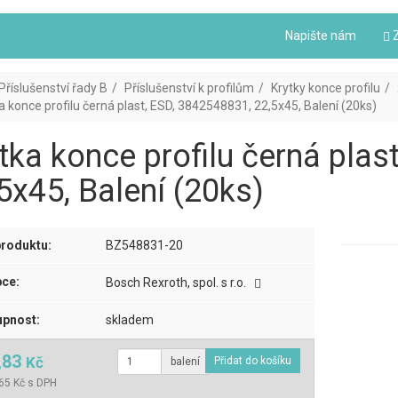
Napište nám
Z
Příslušenství řady B
Příslušenství k profilům
Krytky konce profilu
a konce profilu černá plast, ESD, 3842548831, 22,5x45, Balení (20ks)
tka konce profilu černá plas
5x45, Balení (20ks)
roduktu:
BZ548831-20
ce:
Bosch Rexroth, spol. s r.o.
pnost:
skladem
,83
Kč
balení
65 Kč s DPH