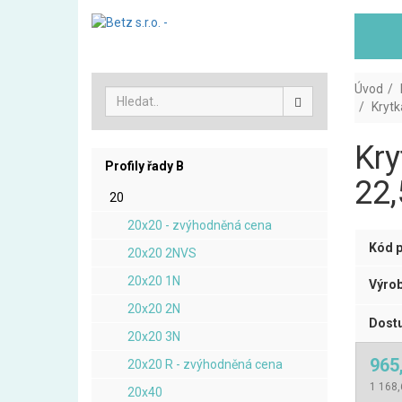
Úvod
Krytk
Kry
Profily řady B
22,
20
20x20 - zvýhodněná cena
Kód p
20x20 2NVS
20x20 1N
Výrob
20x20 2N
Dostu
20x20 3N
965
20x20 R - zvýhodněná cena
1 168,
20x40