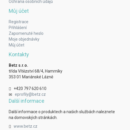
Ochrana osobních údajů
Můj účet
Registrace
Přihlášení
Zapomenuté heslo
Moje objednávky
Můj účet
Kontakty
Betz s.r.o.
třída Vítězství 68/4, Hamrníky
353 01 Mariánské Lázně
+420 797 620 610
eprofily@betz.cz
Další informace
Další informace o produktech a našich službách naleznete
na domovských stránkách.
www.betz.cz