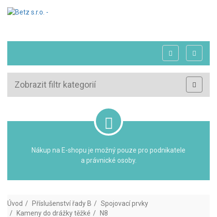
Zobrazit filtr kategorií
Nákup na E-shopu je možný pouze pro podnikatele
a právnické osoby.
Úvod
Příslušenství řady B
Spojovací prvky
Kameny do drážky těžké
N8