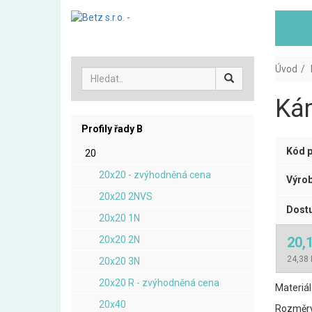
Úvod
Kám
Profily řady B
Kód p
20
20x20 - zvýhodněná cena
Výrob
20x20 2NVS
Dostu
20x20 1N
20x20 2N
20,
24,38 
20x20 3N
20x20 R - zvýhodněná cena
Materiál
20x40
Rozměry: