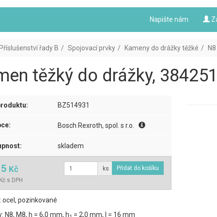
Napište nám
Z
Příslušenství řady B
Spojovací prvky
Kameny do drážky těžké
N8
en těžký do drážky, 384251
roduktu:
BZ514931
ce:
Bosch Rexroth, spol. s r.o.
pnost:
skladem
15
Kč
ks
Kč s DPH
: ocel, pozinkované
 N8, M8, h = 6,0 mm, h
= 2,0 mm, l = 16 mm
1