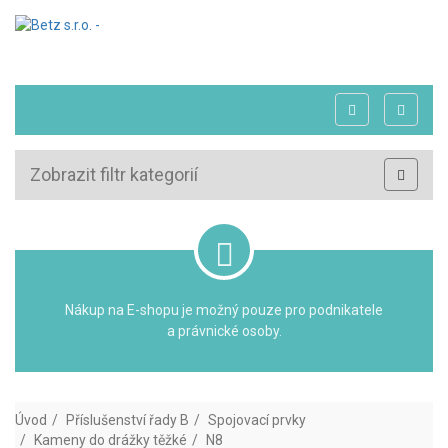
Zobrazit filtr kategorií
Nákup na E-shopu je možný pouze pro podnikatele
a právnické osoby.
Úvod
Příslušenství řady B
Spojovací prvky
Kameny do drážky těžké
N8