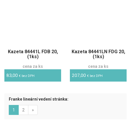
Kazeta 84441L FDB 20,
Kazeta 84441LN FDG 20,
(1ks)
(1ks)
cena za ks
cena za ks
83,00
207,00
€ bez DPH
€ bez DPH
Franke lineární vedení stránka:
(aktuální)
Next
1
2
»