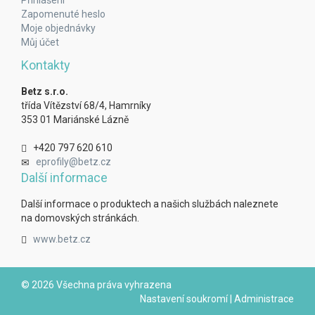
Přihlášení
Zapomenuté heslo
Moje objednávky
Můj účet
Kontakty
Betz s.r.o.
třída Vítězství 68/4, Hamrníky
353 01 Mariánské Lázně
+420 797 620 610
eprofily@betz.cz
Další informace
Další informace o produktech a našich službách naleznete
na domovských stránkách.
www.betz.cz
© 2026 Všechna práva vyhrazena
Nastavení soukromí
|
Administrace