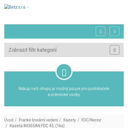
Zobrazit filtr kategorií
Nákup na E-shopu je možný pouze pro podnikatele
a právnické osoby.
Úvod
Franke lineární vedení
Kazety
FDC/Nerez
Kazeta 84365AN FDC 45, (1ks)