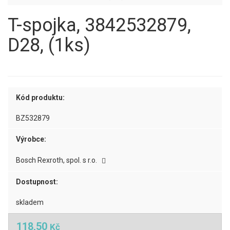
T-spojka, 3842532879,
D28, (1ks)
Kód produktu:
BZ532879
Výrobce:
Bosch Rexroth, spol. s r.o.
Dostupnost:
skladem
118,50
Kč