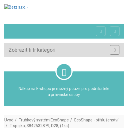
Zobrazit filtr kategorií
Nákup na E-shopu je možný pouze pro podnikatele
a právnické osoby.
Úvod
Trubkový systém EcoShape
EcoShape - příslušenství
T-spojka, 3842532879, D28, (1ks)