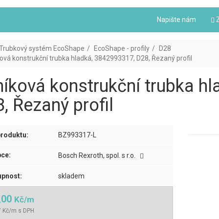
Napište nám
Z
Trubkový systém EcoShape
EcoShape - profily
D28
ková konstrukční trubka hladká, 3842993317, D28, Řezaný profil
níková konstrukční trubka h
, Řezaný profil
roduktu:
BZ993317-L
ce:
Bosch Rexroth, spol. s r.o.
pnost:
skladem
,00
Kč/m
7 Kč/m s DPH