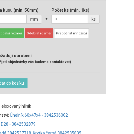
a kusu
(min. 50mm)
Počet ks
(min. 1ks)
mm
*
ks
t další rozměr
Odebrat rozměr
Přepočítat množství
žaduji obrobení
řijetí objednávky vás budeme kontaktovat)
dat do košíku
: eloxovaný hliník
nství:
Úhelník 60x47x4 - 3842536002
a D28 - 3842532879
šedá 3842537718
,
Krytka černá 3842535835