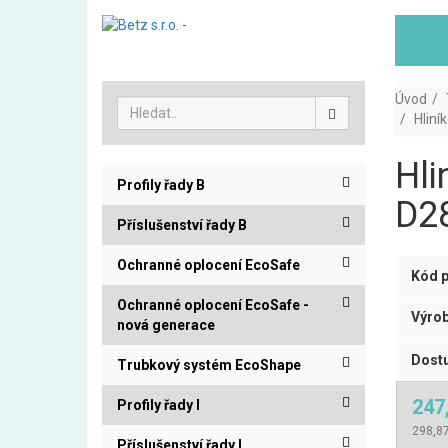
Úvod
Hliní
Hli
Profily řady B
D28
Příslušenství řady B
Ochranné oplocení EcoSafe
Kód p
Ochranné oplocení EcoSafe -
Výrob
nová generace
Dostu
Trubkový systém EcoShape
247
Profily řady I
298,8
Příslušenství řady I