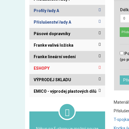
Délk
Profily řady A
Příslušenství řady A
Přida
Pásové dopravníky
Franke valivá ložiska
Po
Franke lineární vedení
(po p
ESHOPY
VÝPRODEJ SKLADU
Při
EMICO - výprodej plastových dílů
Materiál
Přísluše
T-spojk
Krytka 
Nákup na E-shopu je možný pouze