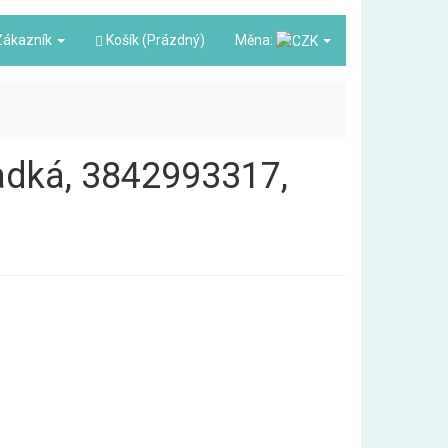
ákazník
Košík (Prázdný)
Měna:
ladká, 3842993317,