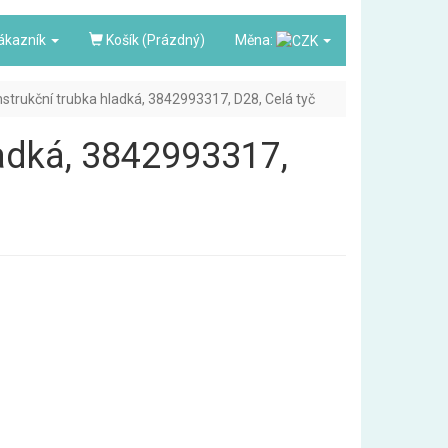
ákazník
Košík (Prázdný)
Měna:
nstrukční trubka hladká, 3842993317, D28, Celá tyč
ladká, 3842993317,