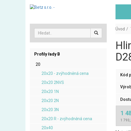
Úvod
Hli
D28
Profily řady B
20
20x20 - zvýhodněná cena
Kód p
20x20 2NVS
Výrob
20x20 1N
Dostu
20x20 2N
20x20 3N
1 4
20x20 R - zvýhodněná cena
1 793,
20x40