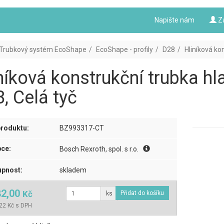
Napište nám
Z
Trubkový systém EcoShape
EcoShape - profily
D28
Hliníková ko
níková konstrukční trubka h
, Celá tyč
roduktu:
BZ993317-CT
ce:
Bosch Rexroth, spol. s r.o.
pnost:
skladem
82,00
Kč
ks
22 Kč s DPH