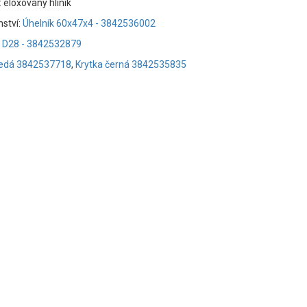
: eloxovaný hliník
nství:
Úhelník 60x47x4 - 3842536002
a D28 - 3842532879
šedá 3842537718
,
Krytka černá 3842535835