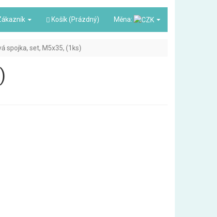
ákazník
Košík (Prázdný)
Měna:
á spojka, set, M5x35, (1ks)
)