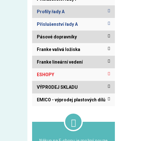
Profily řady A
Příslušenství řady A
Pásové dopravníky
Franke valivá ložiska
Franke lineární vedení
ESHOPY
VÝPRODEJ SKLADU
EMICO - výprodej plastových dílů
Nákup na E-shopu je možný pouze