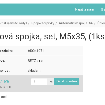
Napište nám
Z
Příslušenství řady I
Spojovací prvky
Automatický spoj
N6
Úhlov
ová spojka, set, M5x35, (1ks
roduktu:
AI0041971
ce:
BETZ s.r.o.
pnost:
skladem
41
Kč
ks
Kč s DPH
: ocel