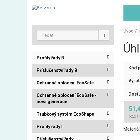
Úvod
Úhl
Profily řady B
Kód p
Příslušenství řady B
Výrob
Ochranné oplocení EcoSafe
Dostu
Ochranné oplocení EcoSafe -
nová generace
51,
Trubkový systém EcoShape
62,21 
Profily řady I
Materiál
Příslušenství řady I