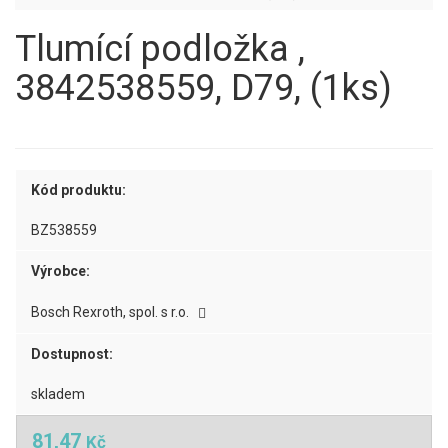
Tlumící podložka ,
3842538559, D79, (1ks)
Kód produktu:
BZ538559
Výrobce:
Bosch Rexroth, spol. s r.o.
Dostupnost:
skladem
81,47
Kč