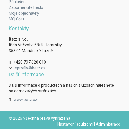
Přihlášení
Zapomenuté heslo
Moje objednávky
Můj účet
Kontakty
Betz s.r.o.
třída Vítězství 68/4, Hamrníky
353 01 Mariánské Lázně
+420 797 620 610
eprofily@betz.cz
Další informace
Další informace o produktech a našich službách naleznete
na domovských stránkách.
www.betz.cz
© 2026 Všechna práva vyhrazena
Nastavení soukromí
|
Administrace