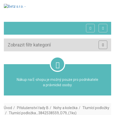
Zobrazit filtr kategorií
Nákup na E-shopu je možný pouze pro podnikatele
a právnické osoby.
Úvod
Příslušenství řady B
Nohy a kolečka
Tlumící podložky
Tlumící podložka , 3842538559, D79, (1ks)