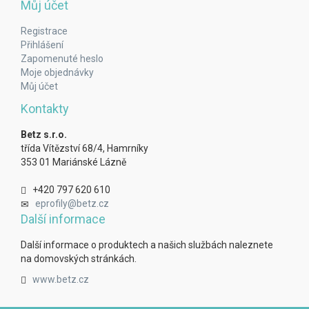
Můj účet
Registrace
Přihlášení
Zapomenuté heslo
Moje objednávky
Můj účet
Kontakty
Betz s.r.o.
třída Vítězství 68/4, Hamrníky
353 01 Mariánské Lázně
+420 797 620 610
eprofily@betz.cz
Další informace
Další informace o produktech a našich službách naleznete
na domovských stránkách.
www.betz.cz