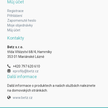
Můj účet
Registrace
Přihlášení
Zapomenuté heslo
Moje objednávky
Můj účet
Kontakty
Betz s.r.o.
třída Vítězství 68/4, Hamrníky
353 01 Mariánské Lázně
+420 797 620 610
eprofily@betz.cz
Další informace
Další informace o produktech a našich službách naleznete
na domovských stránkách.
www.betz.cz