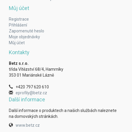
Můj účet
Registrace
Přihlášení
Zapomenuté heslo
Moje objednávky
Můj účet
Kontakty
Betz s.r.o.
třída Vítězství 68/4, Hamrníky
353 01 Mariánské Lázně
+420 797 620 610
eprofily@betz.cz
Další informace
Další informace o produktech a našich službách naleznete
na domovských stránkách.
www.betz.cz