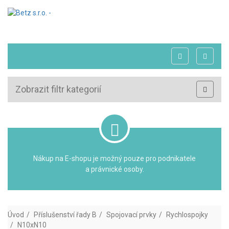
Zobrazit filtr kategorií
Nákup na E-shopu je možný pouze pro podnikatele
a právnické osoby.
Úvod
Příslušenství řady B
Spojovací prvky
Rychlospojky
N10xN10