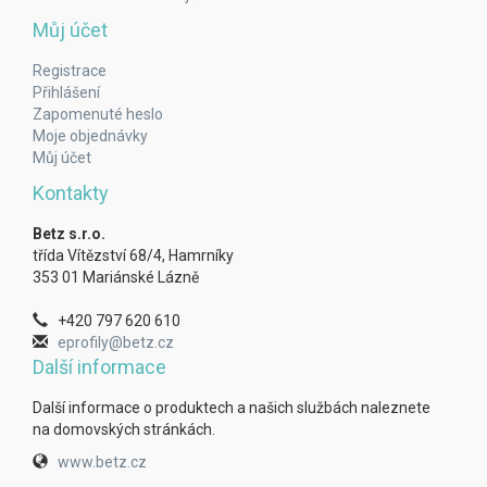
Můj účet
Registrace
Přihlášení
Zapomenuté heslo
Moje objednávky
Můj účet
Kontakty
Betz s.r.o.
třída Vítězství 68/4, Hamrníky
353 01 Mariánské Lázně
+420 797 620 610
eprofily@betz.cz
Další informace
Další informace o produktech a našich službách naleznete
na domovských stránkách.
www.betz.cz