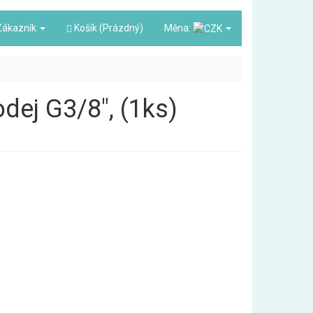
ákazník
Košík (Prázdný)
Měna:
odej G3/8", (1ks)