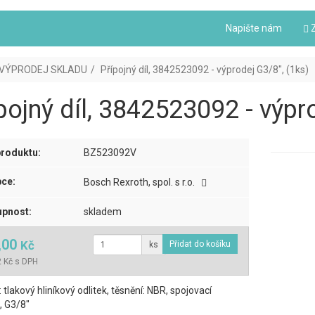
Napište nám
Z
VÝPRODEJ SKLADU
Přípojný díl, 3842523092 - výprodej G3/8", (1ks)
pojný díl, 3842523092 - výpr
roduktu:
BZ523092V
ce:
Bosch Rexroth, spol. s r.o.
pnost:
skladem
,00
Kč
ks
 Kč s DPH
 tlakový hliníkový odlitek, těsnění: NBR, spojovací
, G3/8"