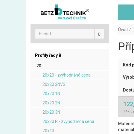
Úvod
Pří
Profily řady B
Kód p
20
20x20 - zvýhodněná cena
Výrob
20x20 2NVS
Dostu
20x20 1N
20x20 2N
122
147,62
20x20 3N
20x20 R - zvýhodněná cena
Materiál:
materiál
20x40