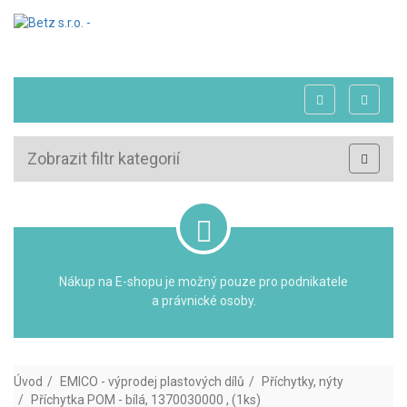
Zobrazit filtr kategorií
Nákup na E-shopu je možný pouze pro podnikatele
a právnické osoby.
Úvod
EMICO - výprodej plastových dílů
Příchytky, nýty
Příchytka POM - bílá, 1370030000 , (1ks)