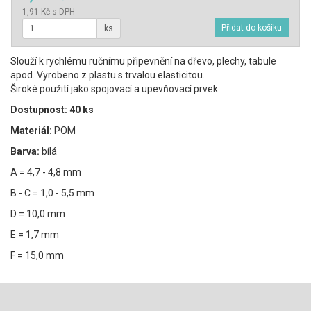
1,91 Kč s DPH
ks
Slouží k rychlému ručnímu připevnění na dřevo, plechy, tabule
apod. Vyrobeno z plastu s trvalou elasticitou.
Široké použití jako spojovací a upevňovací prvek.
Dostupnost: 40 ks
Materiál:
POM
Barva:
bílá
A = 4,7 - 4,8 mm
B - C = 1,0 - 5,5 mm
D = 10,0 mm
E = 1,7 mm
F = 15,0 mm