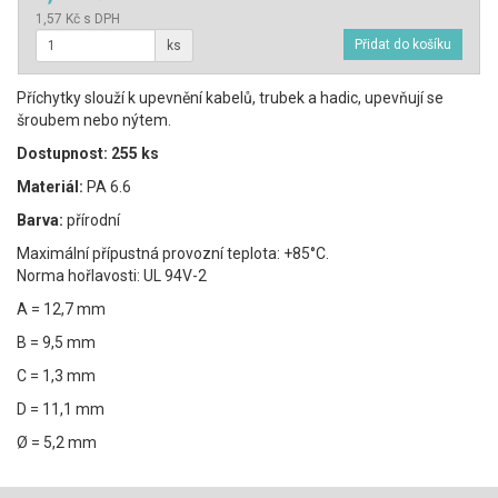
1,57 Kč s DPH
ks
Příchytky slouží k upevnění kabelů, trubek a hadic, upevňují se
šroubem nebo nýtem.
Dostupnost: 255 ks
Materiál:
PA 6.6
Barva:
přírodní
Maximální přípustná provozní teplota: +85°C.
Norma hořlavosti: UL 94V-2
A = 12,7 mm
B = 9,5 mm
C = 1,3 mm
D = 11,1 mm
Ø = 5,2 mm