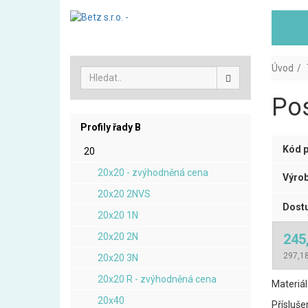
Úvod
Pos
Profily řady B
Kód p
20
20x20 - zvýhodněná cena
Výrob
20x20 2NVS
Dostu
20x20 1N
20x20 2N
245
297,18
20x20 3N
20x20 R - zvýhodněná cena
Materiál
20x40
Přísluše