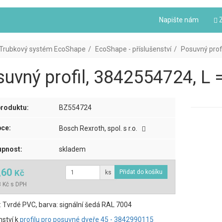
Napište nám
Z
Trubkový systém EcoShape
EcoShape - příslušenství
Posuvný prof
uvný profil, 3842554724, L 
roduktu:
BZ554724
ce:
Bosch Rexroth, spol. s r.o.
pnost:
skladem
,60
Kč
ks
 Kč s DPH
: Tvrdé PVC, barva: signální šedá RAL 7004
nství k
profilu pro posuvné dveře 45 - 3842990115