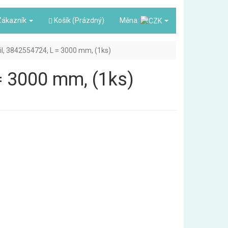
ákazník
Košík (Prázdný)
Měna:
il, 3842554724, L = 3000 mm, (1ks)
= 3000 mm, (1ks)