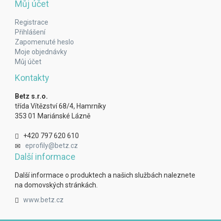
Můj účet
Registrace
Přihlášení
Zapomenuté heslo
Moje objednávky
Můj účet
Kontakty
Betz s.r.o.
třída Vítězství 68/4, Hamrníky
353 01 Mariánské Lázně
+420 797 620 610
eprofily@betz.cz
Další informace
Další informace o produktech a našich službách naleznete
na domovských stránkách.
www.betz.cz