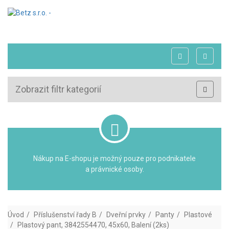
Zobrazit filtr kategorií
Nákup na E-shopu je možný pouze pro podnikatele
a právnické osoby.
Úvod
Příslušenství řady B
Dveřní prvky
Panty
Plastové
Plastový pant, 3842554470, 45x60, Balení (2ks)