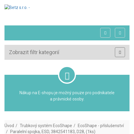
Zobrazit filtr kategorií
Nákup na E-shopu je možný pouze pro podnikatele
a právnické osoby.
Úvod
Trubkový systém EcoShape
EcoShape - příslušenství
Paralelní spojka, ESD, 3842541183, D28, (1ks)