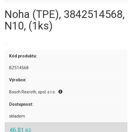
Noha (TPE), 3842514568,
N10, (1ks)
Kód produktu:
BZ514568
Výrobce:
Bosch Rexroth, spol. s r.o.
Dostupnost:
skladem
46,81
Kč