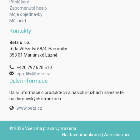
Přihlášení
Zapomenuté heslo
Moje objednávky
Můj účet
Kontakty
Betz s.r.o.
třída Vítězství 68/4, Hamrníky
353 01 Mariánské Lázně
+420 797 620 610
eprofily@betz.cz
Další informace
Další informace o produktech a našich službách naleznete
na domovských stránkách.
www.betz.cz
© 2026 Všechna práva vyhrazena
Nastavení soukromí
|
Administrace