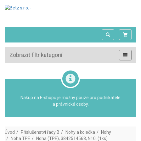
Zobrazit filtr kategorií
Nákup na E-shopu je možný pouze pro podnikatele
a právnické osoby.
Úvod
Příslušenství řady B
Nohy a kolečka
Nohy
Noha TPE
Noha (TPE), 3842514568, N10, (1ks)