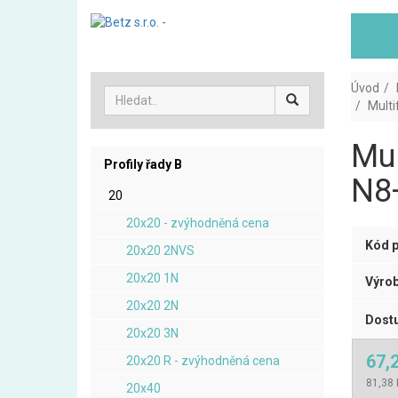
Úvod
Multi
Mul
Profily řady B
N8+
20
20x20 - zvýhodněná cena
Kód p
20x20 2NVS
20x20 1N
Výrob
20x20 2N
Dostu
20x20 3N
67,
20x20 R - zvýhodněná cena
81,38 
20x40