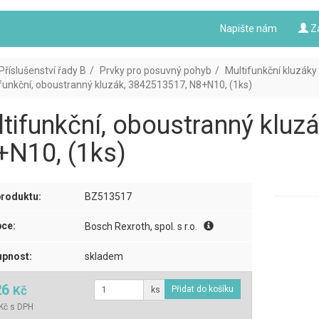
Napište nám
Z
Příslušenství řady B
Prvky pro posuvný pohyb
Multifunkční kluzáky
funkční, oboustranný kluzák, 3842513517, N8+N10, (1ks)
tifunkční, oboustranný kluz
N10, (1ks)
roduktu:
BZ513517
ce:
Bosch Rexroth, spol. s r.o.
pnost:
skladem
26
Kč
ks
Kč s DPH