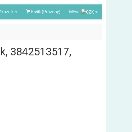
ákazník
Košík (Prázdný)
Měna:
ák, 3842513517,