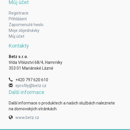
Můj účet
Registrace
Přihlášení
Zapomenuté heslo
Moje objednávky
Můj účet
Kontakty
Betz s.r.o.
třída Vítězství 68/4, Hamrníky
353 01 Mariánské Lázně
+420 797 620 610
eprofily@betz.cz
Další informace
Další informace o produktech a našich službách naleznete
na domovských stránkách.
www.betz.cz