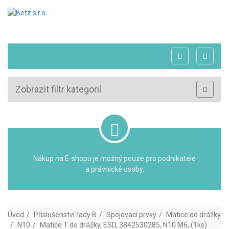
Zobrazit filtr kategorií
Nákup na E-shopu je možný pouze pro podnikatele
a právnické osoby.
Úvod
Příslušenství řady B
Spojovací prvky
Matice do drážky
N10
Matice T do drážky, ESD, 3842530285, N10 M6, (1ks)