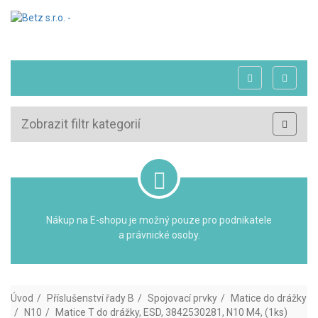
Zobrazit filtr kategorií
Nákup na E-shopu je možný pouze pro podnikatele
a právnické osoby.
Úvod
Příslušenství řady B
Spojovací prvky
Matice do drážky
N10
Matice T do drážky, ESD, 3842530281, N10 M4, (1ks)