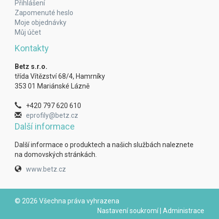
Přihlášení
Zapomenuté heslo
Moje objednávky
Můj účet
Kontakty
Betz s.r.o.
třída Vítězství 68/4, Hamrníky
353 01 Mariánské Lázně
+420 797 620 610
eprofily@betz.cz
Další informace
Další informace o produktech a našich službách naleznete
na domovských stránkách.
www.betz.cz
© 2026 Všechna práva vyhrazena
Nastavení soukromí
|
Administrace