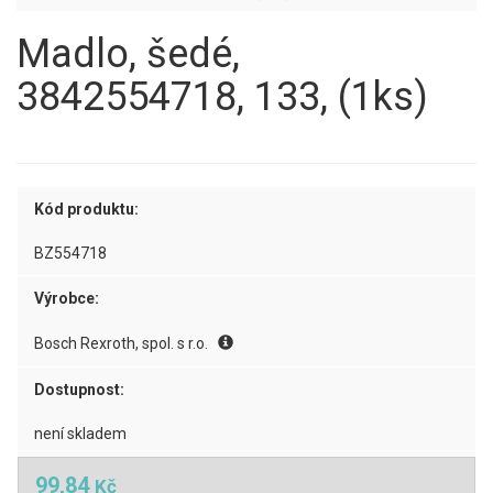
Madlo, šedé,
3842554718, 133, (1ks)
Kód produktu:
BZ554718
Výrobce:
Bosch Rexroth, spol. s r.o.
Dostupnost:
není skladem
99,84
Kč