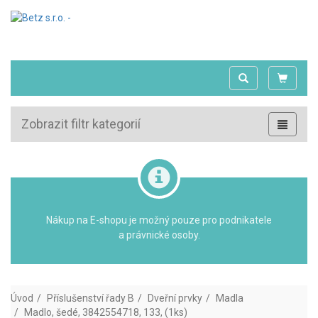
Zobrazit filtr kategorií
Nákup na E-shopu je možný pouze pro podnikatele
a právnické osoby.
Úvod
Příslušenství řady B
Dveřní prvky
Madla
Madlo, šedé, 3842554718, 133, (1ks)