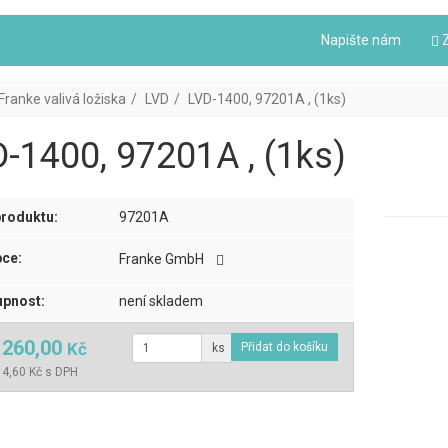
Napište nám
Z
Franke valivá ložiska
LVD
LVD-1400, 97201A , (1ks)
-1400, 97201A , (1ks)
roduktu:
97201A
ce:
Franke GmbH
pnost:
není skladem
 260,00
Kč
ks
4,60 Kč s DPH