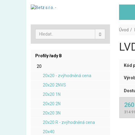
Úvod
LVD
Profily řady B
Kód p
20
20x20 - zvýhodněná cena
Výrob
20x20 2NVS
Dostu
20x20 1N
20x20 2N
260
314 91
20x20 3N
20x20 R - zvýhodněná cena
20x40