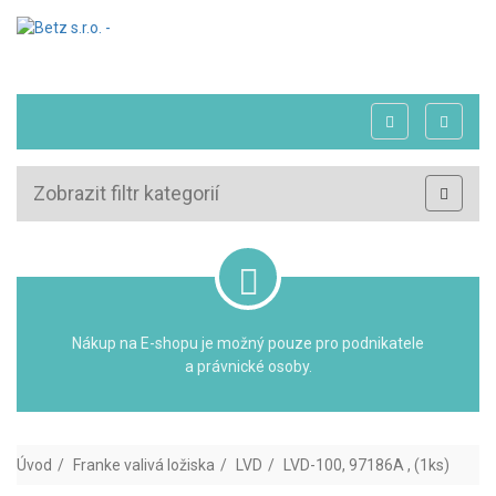
Zobrazit filtr kategorií
Nákup na E-shopu je možný pouze pro podnikatele
a právnické osoby.
Úvod
Franke valivá ložiska
LVD
LVD-100, 97186A , (1ks)