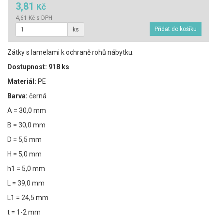
3,81
Kč
4,61 Kč s DPH
ks
Zátky s lamelami k ochraně rohů nábytku.
Dostupnost: 918 ks
Materiál:
PE
Barva:
černá
A = 30,0 mm
B = 30,0 mm
D = 5,5 mm
H = 5,0 mm
h1 = 5,0 mm
L = 39,0 mm
L1 = 24,5 mm
t = 1-2 mm