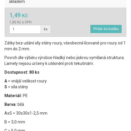
skladem
1,49
Kč
1,80 Kč s DPH
ks
Zátky bez udání síly stěny roury, všeobecně lícované pro roury od 1
mm do 2 mm.
Povrch dle výběru výrobce hladký nebo jiskrou vymílaná struktura.
Lamely nejsou určeny k utěsnění proti tekutinám.
Dostupnost: 80 ks
A
= vnější velikost roury
S
= síla stěny
Materiál:
PE
Barva:
bílá
AxS = 30x30x1-2,5 mm
B = 3,0 mm
C = 5,0 mm